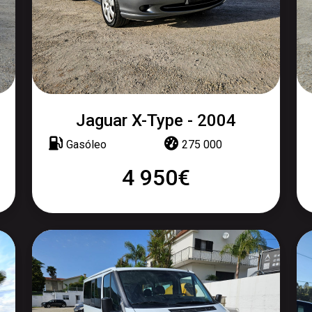
Jaguar X-Type - 2004
Gasóleo
275 000
4 950€